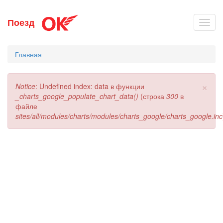
Перейти
Поезд
Toggl
к
navig
основному
содержанию
Главная
×
Сообщение
Notice
: Undefined index: data в функции
об
_charts_google_populate_chart_data()
(строка
300
в
ошибке
файле
sites/all/modules/charts/modules/charts_google/charts_google.inc