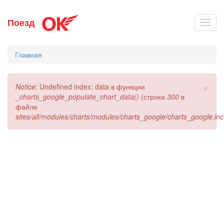
Перейти
Поезд
Toggl
к
navig
основному
содержанию
Главная
×
Сообщение
Notice
: Undefined index: data в функции
об
_charts_google_populate_chart_data()
(строка
300
в
ошибке
файле
sites/all/modules/charts/modules/charts_google/charts_google.inc