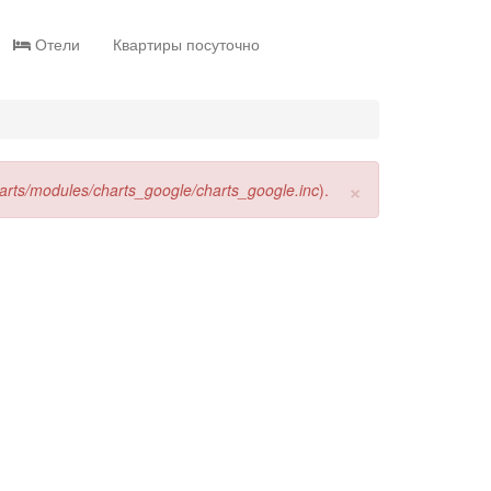
Отели
Квартиры посуточно
×
harts/modules/charts_google/charts_google.inc
).