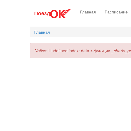
Перейти
Главная
Расписание
Поезд
к
основному
содержанию
Главная
Сообщение
Notice
: Undefined index: data в функции
_charts_g
об
ошибке