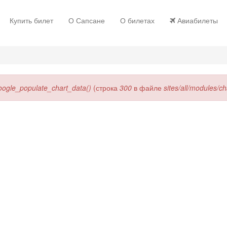
Купить билет
О Сапсане
О билетах
Авиабилеты
oogle_populate_chart_data()
(строка
300
в файле
sites/all/modules/c