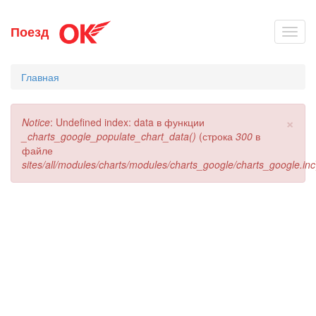
Перейти
Поезд
Toggl
к
navig
основному
содержанию
Главная
×
Сообщение
Notice
: Undefined index: data в функции
об
_charts_google_populate_chart_data()
(строка
300
в
ошибке
файле
sites/all/modules/charts/modules/charts_google/charts_google.inc