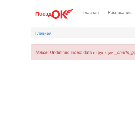
Перейти
Главная
Расписание
Поезд
к
основному
содержанию
Главная
Сообщение
Notice
: Undefined index: data в функции
_charts_g
об
ошибке