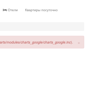
Отели
Квартиры посуточно
×
harts/modules/charts_google/charts_google.inc
).