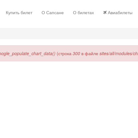
Купить билет
О Сапсане
О билетах
Авиабилеты
oogle_populate_chart_data()
(строка
300
в файле
sites/all/modules/c