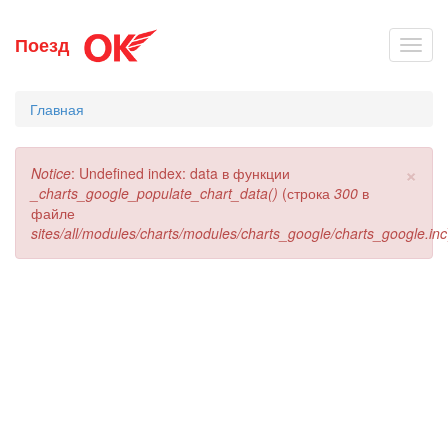
Перейти
Поезд
Toggl
к
navig
основному
содержанию
Главная
×
Сообщение
Notice
: Undefined index: data в функции
об
_charts_google_populate_chart_data()
(строка
300
в
ошибке
файле
sites/all/modules/charts/modules/charts_google/charts_google.inc