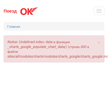
Перейти
Поезд
Toggl
к
navig
основному
содержанию
Главная
×
Сообщение
Notice
: Undefined index: data в функции
об
_charts_google_populate_chart_data()
(строка
300
в
ошибке
файле
sites/all/modules/charts/modules/charts_google/charts_google.inc