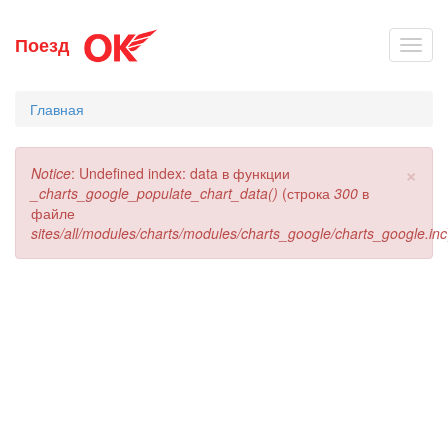
Перейти
Поезд
Toggl
к
navig
основному
содержанию
Главная
×
Сообщение
Notice
: Undefined index: data в функции
об
_charts_google_populate_chart_data()
(строка
300
в
ошибке
файле
sites/all/modules/charts/modules/charts_google/charts_google.inc