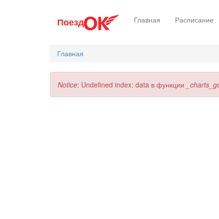
Перейти
Главная
Расписание
Поезд
к
основному
содержанию
Главная
Сообщение
Notice
: Undefined index: data в функции
_charts_g
об
ошибке