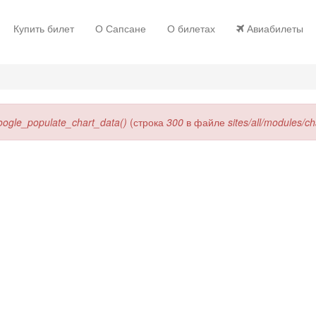
Купить билет
О Сапсане
О билетах
Авиабилеты
oogle_populate_chart_data()
(строка
300
в файле
sites/all/modules/c