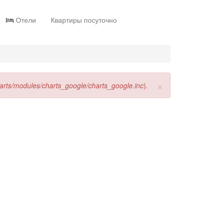
Отели
Квартиры посуточно
×
harts/modules/charts_google/charts_google.inc
).