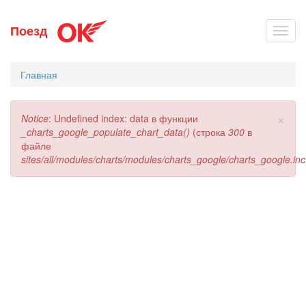
Перейти
Поезд
Toggl
к
navig
основному
содержанию
Главная
×
Сообщение
Notice
: Undefined index: data в функции
об
_charts_google_populate_chart_data()
(строка
300
в
ошибке
файле
sites/all/modules/charts/modules/charts_google/charts_google.inc