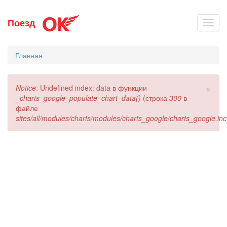
Перейти
Поезд
Toggl
к
navig
основному
содержанию
Главная
×
Сообщение
Notice
: Undefined index: data в функции
об
_charts_google_populate_chart_data()
(строка
300
в
ошибке
файле
sites/all/modules/charts/modules/charts_google/charts_google.inc