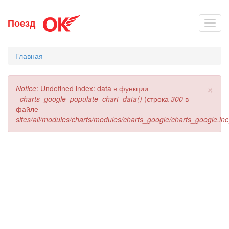
Перейти
Поезд
Toggl
к
navig
основному
содержанию
Главная
×
Сообщение
Notice
: Undefined index: data в функции
об
_charts_google_populate_chart_data()
(строка
300
в
ошибке
файле
sites/all/modules/charts/modules/charts_google/charts_google.inc