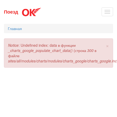
Перейти
Поезд
Toggl
к
navig
основному
содержанию
Главная
×
Сообщение
Notice
: Undefined index: data в функции
об
_charts_google_populate_chart_data()
(строка
300
в
ошибке
файле
sites/all/modules/charts/modules/charts_google/charts_google.inc