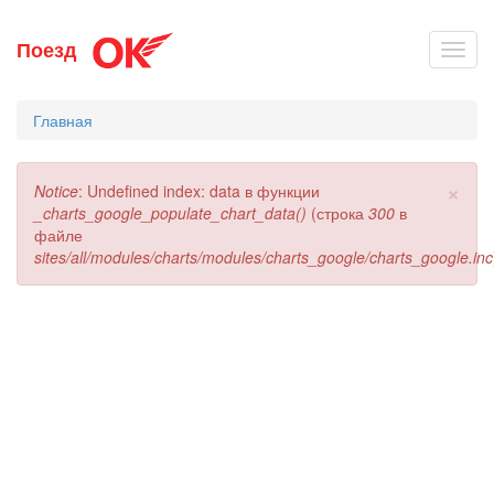
Перейти
Поезд
Toggl
к
navig
основному
содержанию
Главная
×
Сообщение
Notice
: Undefined index: data в функции
об
_charts_google_populate_chart_data()
(строка
300
в
ошибке
файле
sites/all/modules/charts/modules/charts_google/charts_google.inc