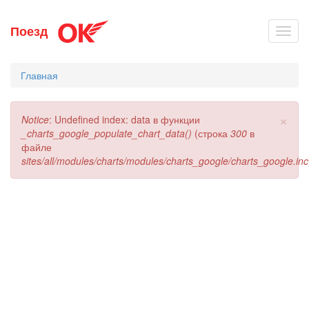
Перейти
Поезд
Toggl
к
navig
основному
содержанию
Главная
×
Сообщение
Notice
: Undefined index: data в функции
об
_charts_google_populate_chart_data()
(строка
300
в
ошибке
файле
sites/all/modules/charts/modules/charts_google/charts_google.inc