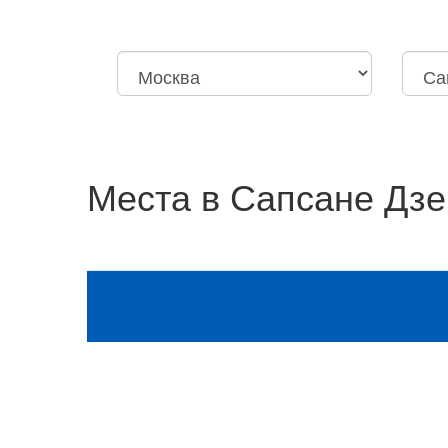
Москва
Нижний Новгород
Москва
Санкт-
Октябрьская
Дзержи
Места в Сапсане Дзе