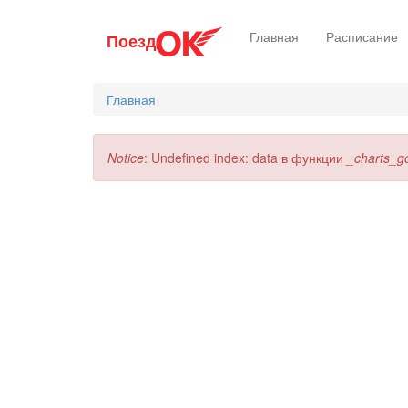
Перейти
Главная
Расписание
Поезд
к
основному
содержанию
Главная
Сообщение
Notice
: Undefined index: data в функции
_charts_g
об
ошибке