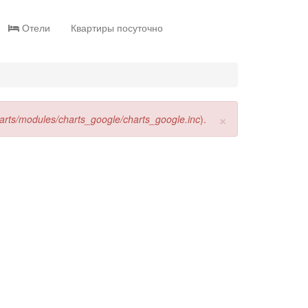
Отели
Квартиры посуточно
×
harts/modules/charts_google/charts_google.inc
).