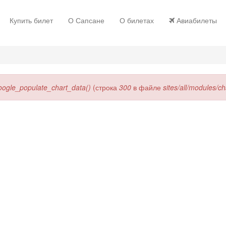
Купить билет
О Сапсане
О билетах
Авиабилеты
oogle_populate_chart_data()
(строка
300
в файле
sites/all/modules/c