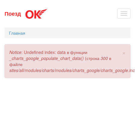
Перейти
Поезд
Toggl
к
navig
основному
содержанию
Главная
×
Сообщение
Notice
: Undefined index: data в функции
об
_charts_google_populate_chart_data()
(строка
300
в
ошибке
файле
sites/all/modules/charts/modules/charts_google/charts_google.inc