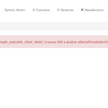
Купить билет
О Сапсане
О билетах
Авиабилеты
oogle_populate_chart_data()
(строка
300
в файле
sites/all/modules/c