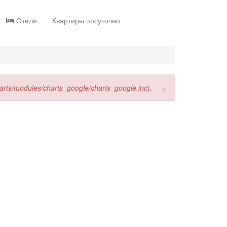
Отели
Квартиры посуточно
×
harts/modules/charts_google/charts_google.inc
).