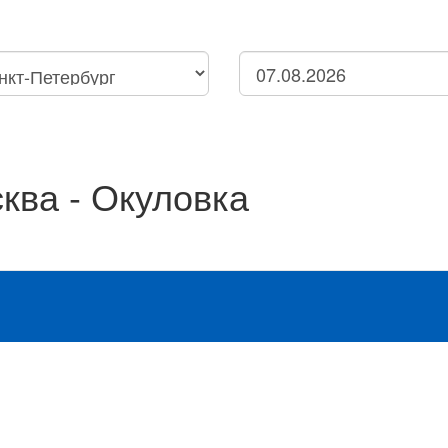
Петербург
Нижний Новгород
нск
ква - Окуловка