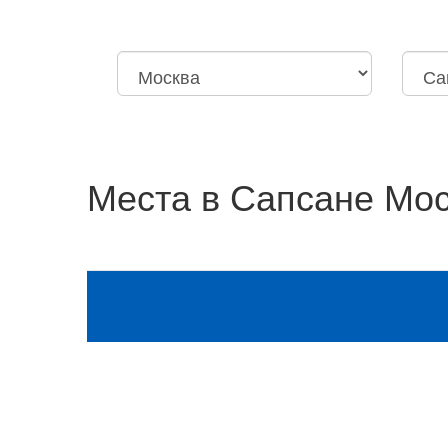
Москва
Нижний Новгород
Москва
Санкт-
Октябрьская
Дзержи
Места в Сапсане Мос