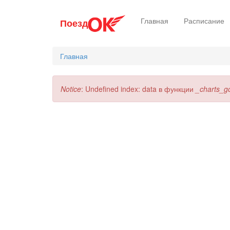
Перейти
Главная
Расписание
Поезд
к
основному
содержанию
Главная
Сообщение
Notice
: Undefined index: data в функции
_charts_g
об
ошибке