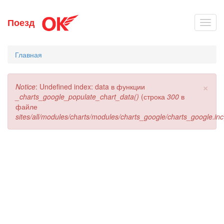
Перейти
Поезд
Toggl
к
navig
основному
содержанию
Главная
×
Сообщение
Notice
: Undefined index: data в функции
об
_charts_google_populate_chart_data()
(строка
300
в
ошибке
файле
sites/all/modules/charts/modules/charts_google/charts_google.inc