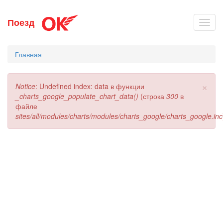
Перейти
Поезд
Toggl
к
navig
основному
содержанию
Главная
×
Сообщение
Notice
: Undefined index: data в функции
об
_charts_google_populate_chart_data()
(строка
300
в
ошибке
файле
sites/all/modules/charts/modules/charts_google/charts_google.inc