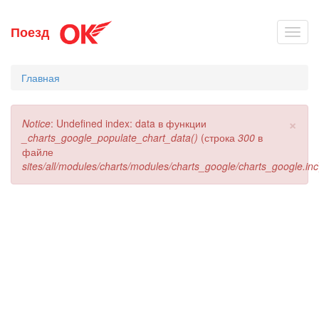
Перейти
Поезд
Toggl
к
navig
основному
содержанию
Главная
×
Сообщение
Notice
: Undefined index: data в функции
об
_charts_google_populate_chart_data()
(строка
300
в
ошибке
файле
sites/all/modules/charts/modules/charts_google/charts_google.inc