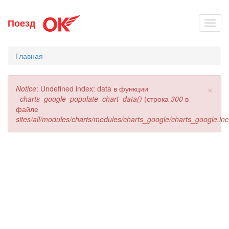
Перейти
Поезд
Toggl
к
navig
основному
содержанию
Главная
×
Сообщение
Notice
: Undefined index: data в функции
об
_charts_google_populate_chart_data()
(строка
300
в
ошибке
файле
sites/all/modules/charts/modules/charts_google/charts_google.inc