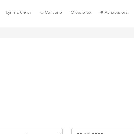
Купить билет
О Сапсане
О билетах
Авиабилеты