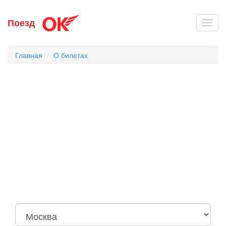
Перейти
Поезд
Toggl
к
navig
основному
содержанию
Главная
О билетах