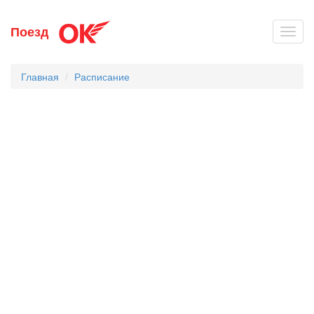
Перейти
Поезд
Toggl
к
navig
основному
содержанию
Главная
Расписание