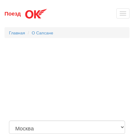
Перейти
Поезд
Toggl
к
navig
основному
содержанию
Главная
О Сапсане